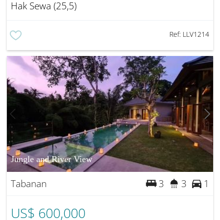
Hak Sewa (25,5)
Ref:
LLV1214
Jungle and River View
Tabanan
3
3
1
US$ 600,000