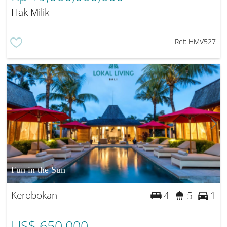
Hak Milik
Ref:
HMV527
Fun in the Sun
Kerobokan
4
5
1
US$ 650,000