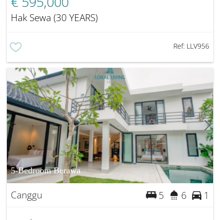
€ 595,000
Hak Sewa (30 YEARS)
Ref:
LLV956
5-Bedroom Berawa
Canggu
5
6
1