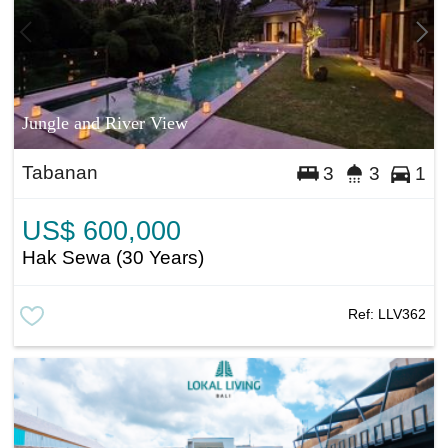
Jungle and River View
Tabanan
3
3
1
US$ 600,000
Hak Sewa (30 Years)
Ref:
LLV362