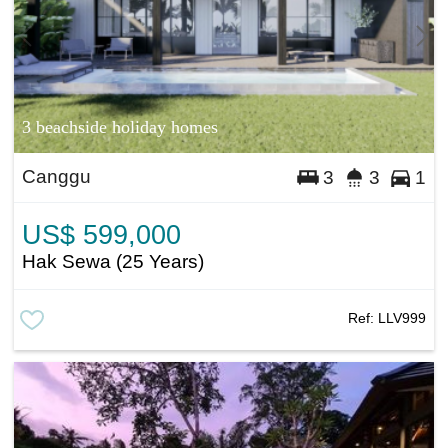
3 beachside holiday homes
Canggu
3
3
1
US$ 599,000
Hak Sewa (25 Years)
Ref:
LLV999