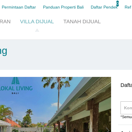
0
Permintaan Daftar
Panduan Properti Bali
Daftar Pendek
Ref
URAN
VILLA
DIJUAL
TANAH
DIJUAL
ng
Daft
*Semua