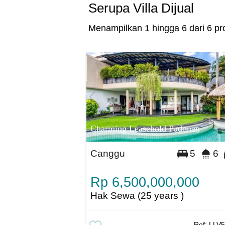
Serupa Villa Dijual
Menampilkan 1 hingga 6 dari 6 pro
Charming Leasehold Padonan
Canggu
5
6
Rp 6,500,000,000
Hak Sewa (25 years )
Ref:
LLV5