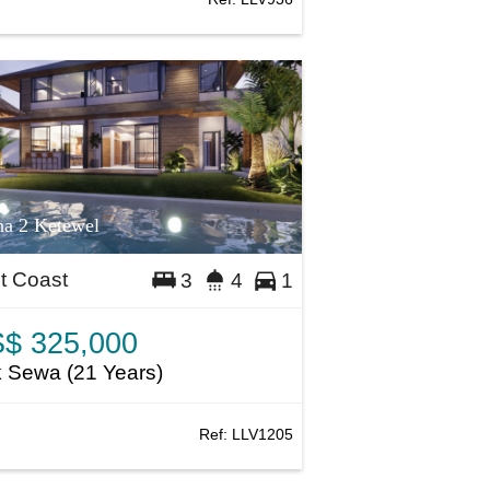
a 2 Ketewel
t Coast
3
4
1
$ 325,000
 Sewa (21 Years)
Ref:
LLV1205