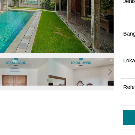
Jeni
Bang
Loka
Refe