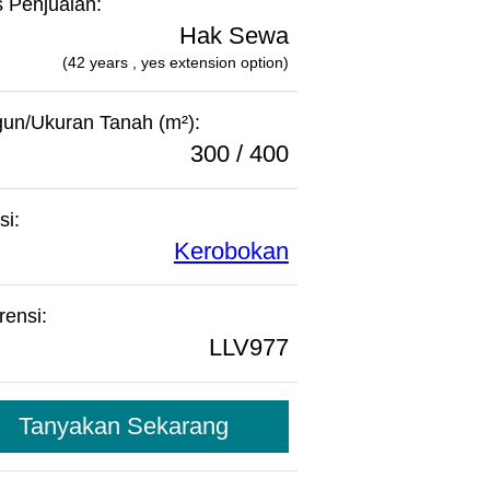
s Penjualan:
Hak Sewa
(42 years , yes extension option)
un/Ukuran Tanah (m²):
300 / 400
si:
Kerobokan
rensi:
LLV977
Tanyakan Sekarang