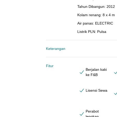
Tahun Dibangun
:
2012
Kolam renang
:
8 x 4 m
Air panas
:
ELECTRIC
Listrik PLN
:
Pulsa
Keterangan
Fitur
Berjalan kaki
ke F&B
Lisensi Sewa
Perabot
lengkap