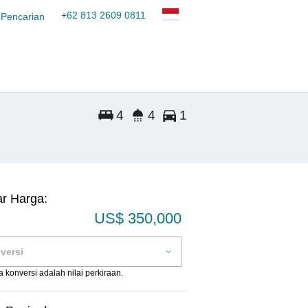
+62 813 2609 0811
 Pencarian
4
4
1
ar Harga:
US$ 350,000
 konversi adalah nilai perkiraan.