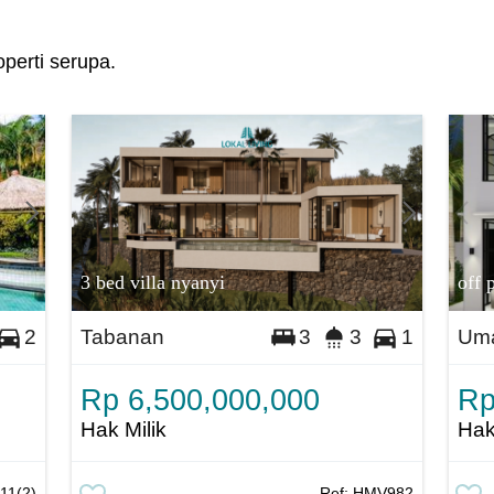
perti serupa.
3 bed villa nyanyi
off 
Tabanan
Uma
2
3
3
1
Rp 6,500,000,000
Rp
Hak Milik
Hak
11(2)
Ref:
HMV982