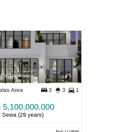
plan 3 bedrooms
las Area
3
3
1
 5,100,000,000
 Sewa (29 years)
Ref:
LLV936