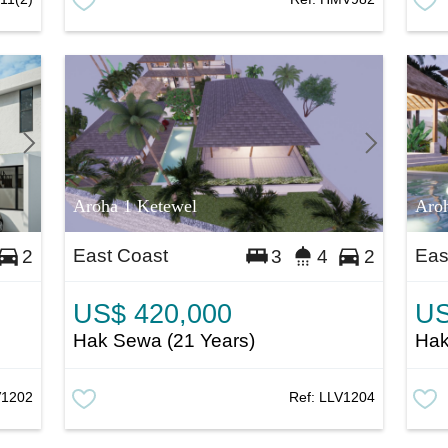
Aroha 1 Ketewel
Aroh
East Coast
Eas
2
3
4
2
US$ 420,000
US
Hak Sewa (21 Years)
Hak
V1202
Ref:
LLV1204