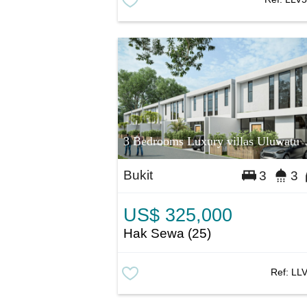
3 Bedrooms Luxury villas Uluwatu
Bukit
3
3
US$ 325,000
Hak Sewa (25)
Ref:
LL