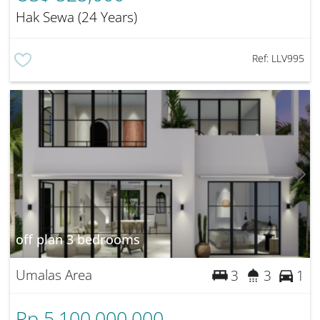
Hak Sewa (24 Years)
Ref:
LLV995
off plan 3 bedrooms
Umalas Area
3
3
1
Rp 5,100,000,000