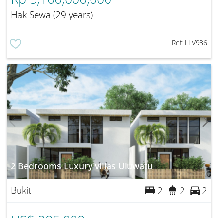
Hak Sewa (29 years)
Ref:
LLV936
2 Bedrooms Luxury villas Uluwatu
Bukit
2
2
2