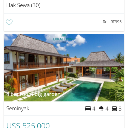
Hak Sewa (30)
Ref:
RF993
4 bedroom big garden
Seminyak
4
4
3
US$ 525,000