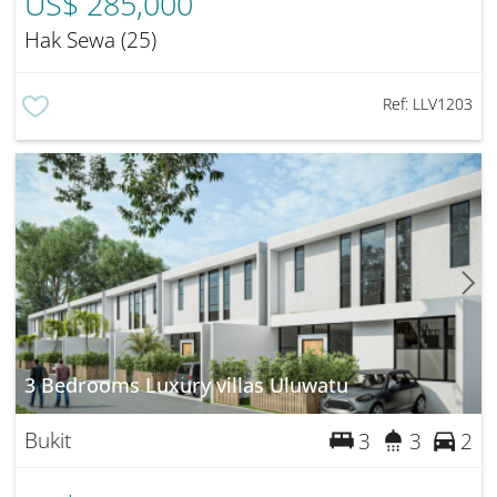
US$ 285,000
Hak Sewa (25)
Ref:
LLV1203
3 Bedrooms Luxury villas Uluwatu
Bukit
3
3
2