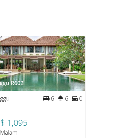
ggu R602
ggu
6
6
0
$ 1,095
 Malam