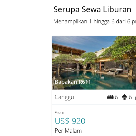
Serupa Sewa Liburan
Menampilkan 1 hingga 6 dari 6 pr
Babakan R611
Canggu
6
6
From
US$ 920
Per Malam