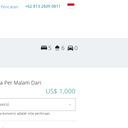
+62 813 2609 0811
 Pencarian
5
6
0
a Per Malam Dari:
US$ 1,000
 konversi adalah nilai perkiraan.