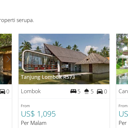
operti serupa.
Tanjung Lombok R573
Can
Lombok
Can
0
5
5
0
From
From
US$ 1,095
US
Per Malam
Per