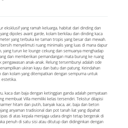
ur eksklusif yang ramah keluarga, habitat dari dinding dan 
n yang dipoles avant garde, kolam berkilau dan dinding kaca 
 meter yang terbuka ke taman tropis yang besar dan mewah. 
bersih menyelimuti ruang minimalis yang luas di mana dapur 
n, yang turun ke lounge cekung dan semuanya menghadap 
nang dan memberikan pemandangan mata burung ke ruang 
uk pengawasan anak-anak. Relung tersembunyi adalah ode 
enampilkan ukiran kayu dan batu dan patung. Keindahan 
 dan kolam yang ditempatkan dengan sempurna untuk 
estetika.
ayu, kaca dan baja dengan ketinggian ganda adalah pernyataan 
g membuat Villa memiliki kelas tersendiri. Tekstur dilapisi 
rmer hitam dan putih, banyak kaca, air, baja dan beton 
ang anyaman tradisional dan pot tanah liat yang dipahat 
pas di atas kepala menjaga udara dingin tetap bergerak di 
uka penuh di satu sisi atau ditutup dan didinginkan dengan 