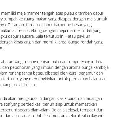
 memiliki meja marmer tengah atas pulau ditambah dapur 
try tumpah ke ruang makan yang dikupas dengan meja untuk 
nya. Di taman, terdapat dapur barbeque besar yang 
makan al fresco cekung dengan meja marmer indah yang 
u dapur saudara. Sala tertutup ini - atau paviliun 
 dengan kipas angin dan memiliki area lounge rendah yang 
m.
tirahatan yang tenang dengan halaman rumput yang indah, 
, dan pepohonan yang rimbun dengan aroma bunga kamboja 
lam renang tanpa batas, dibatasi oleh kursi berjemur dan 
 tertutup, yang memungkinkan untuk permainan biliar atau 
amping bar al-fresco.
 Anda akan mengkurasi hidangan klasik barat dan hidangan 
ra staf yang berdedikasi penuh siap untuk memastikan 
erpenuhi secara diam-diam. Belanja selesai, tempat tidur 
n dan anak-anak terhibur sementara seluruh vila dilayani.