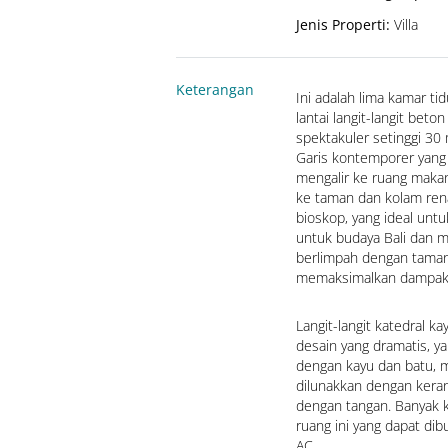
Jenis Properti
:
Villa
Keterangan
Ini adalah lima kamar tid
lantai langit-langit beto
spektakuler setinggi 30
Garis kontemporer yang 
mengalir ke ruang maka
ke taman dan kolam re
bioskop, yang ideal unt
untuk budaya Bali dan m
berlimpah dengan taman
memaksimalkan dampak 
Langit-langit katedral k
desain yang dramatis, yan
dengan kayu dan batu, ma
dilunakkan dengan keranj
dengan tangan. Banyak ki
ruang ini yang dapat dib
AC.