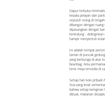
Dapur terbuka minimalis
kepala pelayan dan pan
sepuluh orang di tengah
dibangun dengan ruang 
dipasangkan dengan bangk
terlindung - didinginkan
hampir menyentuh kola
Ini adalah tempat peris
taman di puncak gedung
yang berbunga di atas ko
beanbag. Area permainan
tenis meja tersedia di s
Setiap hari koki pribadi
Asia yang lezat sementa
bahwa setiap keinginan t
dibuat, makanan disiapka