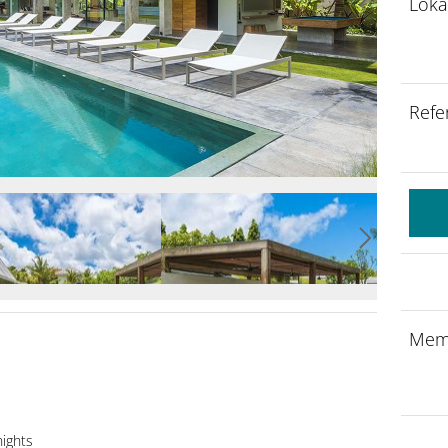
Loka
Refe
Mem
nights