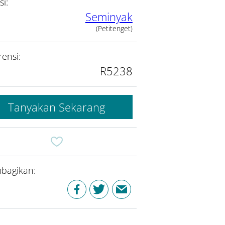
si:
Seminyak
(Petitenget)
rensi:
R5238
Tanyakan Sekarang
bagikan: