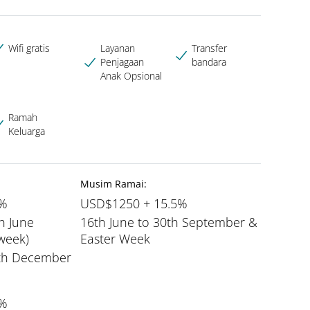
Wifi gratis
Layanan
Transfer
Penjagaan
bandara
Anak Opsional
Ramah
Keluarga
Musim Ramai:
5%
USD$1250 + 15.5%
h June
16th June to 30th September &
 week)
Easter Week
9th December
5%