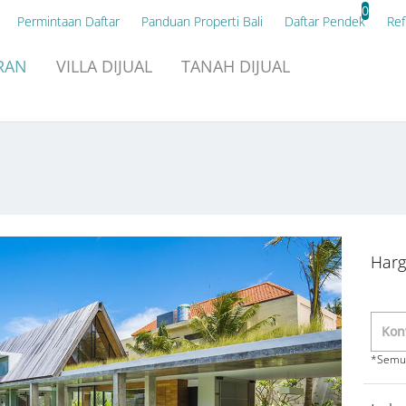
0
Permintaan Daftar
Panduan Properti Bali
Daftar Pendek
Ref
RAN
VILLA
DIJUAL
TANAH
DIJUAL
Harg
*Semua