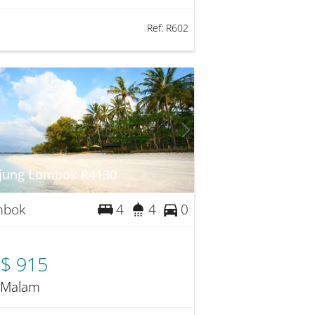
Ref:
R602
jung Lombok R4130
mbok
4
4
0
$ 915
 Malam