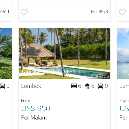
:
R611
Ref:
R573
Tanjung Lombok R631
Tan
Lombok
Lo
0
6
6
0
From
From
US$ 950
US
Per Malam
Per