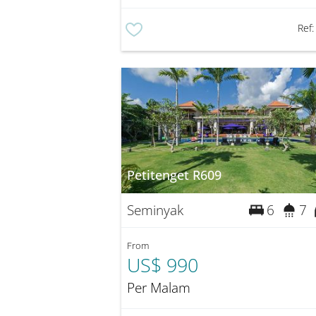
Ref
Petitenget R609
Seminyak
6
7
From
US$ 990
Per Malam