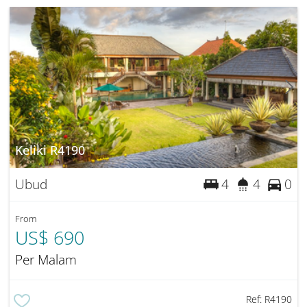
Keliki R4190
Ubud
4
4
0
From
US$ 690
Per Malam
Ref:
R4190