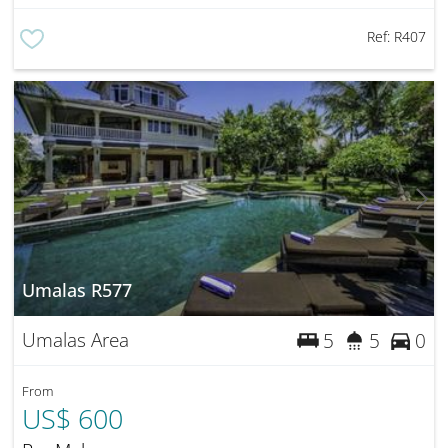
Ref:
R407
Umalas R577
Umalas Area
5
5
0
From
US$ 600