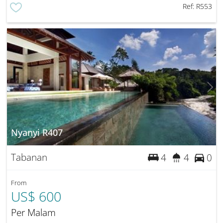
Ref:
R553
Nyanyi R407
Tabanan
4
4
0
From
US$ 600
Per Malam