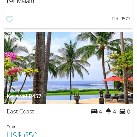
Per Malam
Ref:
R577
Ketewel R457
East Coast
4
4
0
From
US$ 650