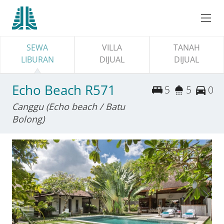
SEWA
VILLA
TANAH
LIBURAN
DIJUAL
DIJUAL
Echo Beach R571
5
5
0
Canggu (Echo beach / Batu
Bolong)