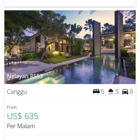
Nelayan R553
Canggu
5
5
0
From
US$ 635
Per Malam