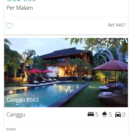
Per Malam
Ref:
R457
Canggu R563
Canggu
5
5
0
From