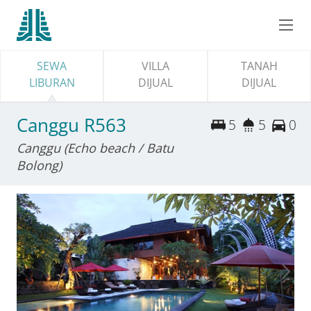
SEWA
VILLA
TANAH
LIBURAN
DIJUAL
DIJUAL
Canggu R563
5
5
0
Canggu (Echo beach / Batu
Bolong)