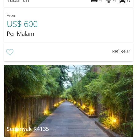
From
US$ 600
Per Malam
Ref:
R407
Seminyak R4135