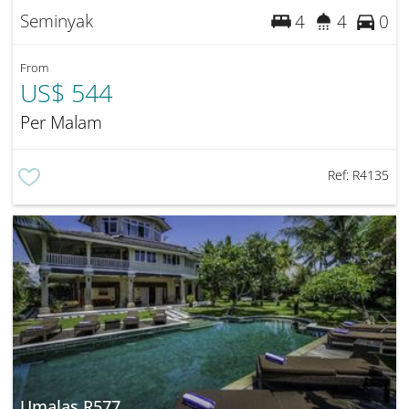
Seminyak
4
4
0
From
US$ 544
Per Malam
Ref:
R4135
Umalas R577