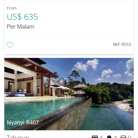
From
US$ 635
Per Malam
Ref:
R553
Nyanyi R407
Tabanan
4
4
0