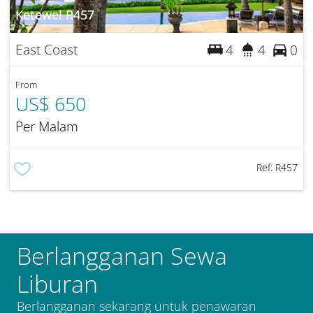
Ketewel R457
East Coast
4
4
0
From
US$ 650
Per Malam
Ref:
R457
Berlangganan Sewa
Liburan
Berlangganan sekarang untuk penawaran