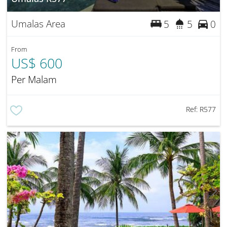
Umalas Area
5
5
0
From
US$ 600
Per Malam
Ref:
R577