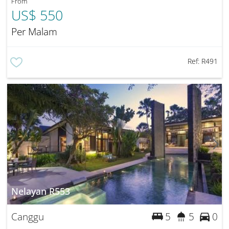
From
US$ 550
Per Malam
Ref:
R491
Nelayan R553
Canggu
5
5
0