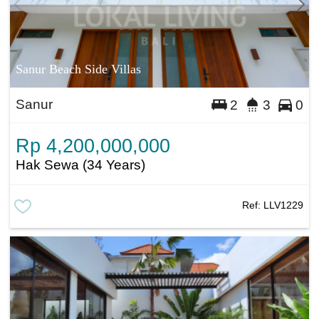
Sanur Beach Side Villas
Sanur
2
3
0
Rp 4,200,000,000
Hak Sewa (34 Years)
Ref:
LLV1229