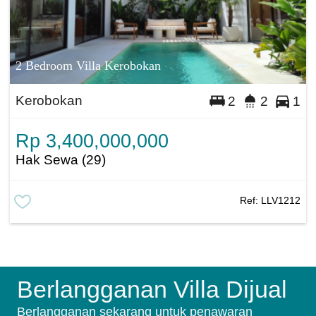
2 Bedroom Villa Kerobokan
Kerobokan
2
2
1
Rp 3,400,000,000
Hak Sewa (29)
Ref:
LLV1212
Berlangganan Villa Dijual
Berlangganan sekarang untuk penawaran