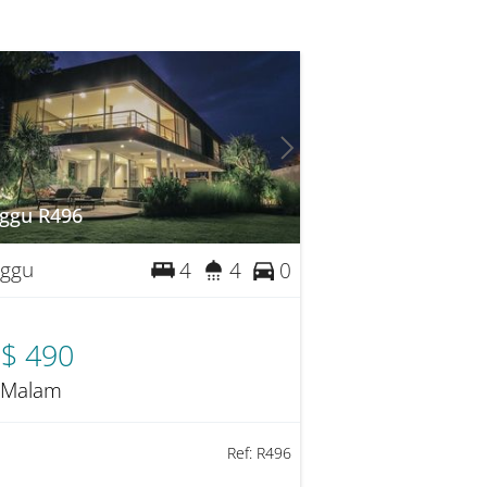
ggu R496
ggu
4
4
0
$ 490
 Malam
Ref:
R496