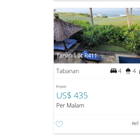
Tanah Lot R411
Tabanan
4
4
From
US$ 435
Per Malam
Ref