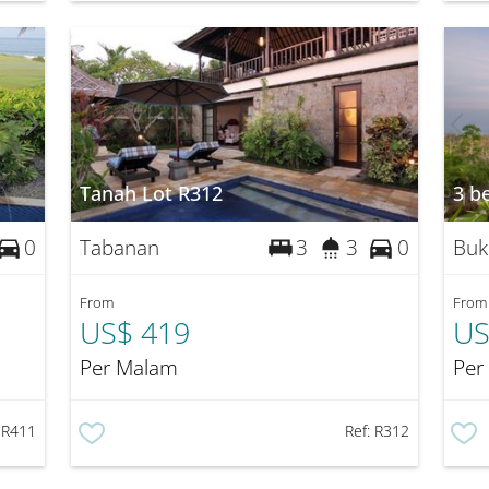
Tanah Lot R312
3 b
Tabanan
Buk
0
3
3
0
From
From
US$ 419
US
Per Malam
Per
:
R411
Ref:
R312