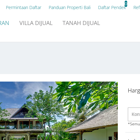
0
Permintaan Daftar
Panduan Properti Bali
Daftar Pendek
Ref
RAN
VILLA
DIJUAL
TANAH
DIJUAL
Harg
*Semua