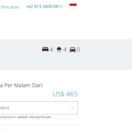
+62 813 2609 0811
 Pencarian
4
4
0
a Per Malam Dari:
US$ 465
 konversi adalah nilai perkiraan.