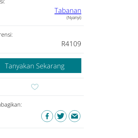
si:
Tabanan
(Nyanyi)
rensi:
R4109
Tanyakan Sekarang
bagikan: