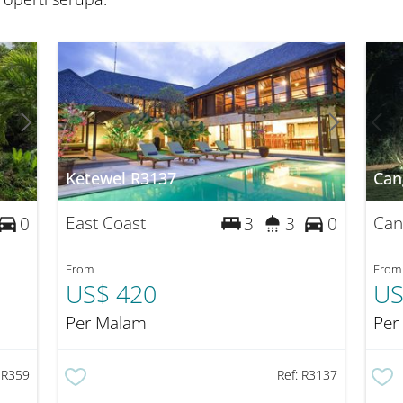
Ketewel R3137
Can
East Coast
Can
0
3
3
0
From
From
US$ 420
US
Per Malam
Per
:
R359
Ref:
R3137