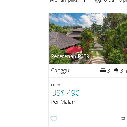
Pererenan R359
Canggu
3
3
From
US$ 490
Per Malam
Ref