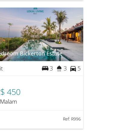
edroom Bickerton Estate
it
3
3
5
$ 450
 Malam
Ref:
R996