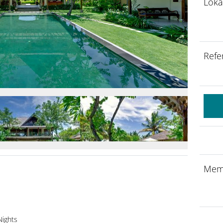
Loka
Refe
Mem
Nights