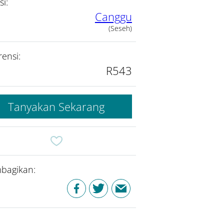
si:
Canggu
(Seseh)
rensi:
R543
Tanyakan Sekarang
bagikan: