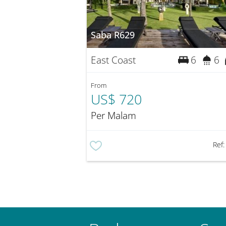
Saba R629
East Coast
6
6
From
US$ 720
Per Malam
Ref