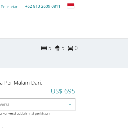
+62 813 2609 0811
 Pencarian
5
5
0
a Per Malam Dari:
US$ 695
 konversi adalah nilai perkiraan.