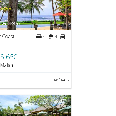
ewel R457
t Coast
4
4
0
$ 650
 Malam
Ref:
R457