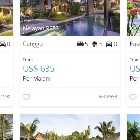
Nelayan R553
Ket
Canggu
Eas
0
5
5
0
From
From
US$ 635
US
Per Malam
Per
R4190
Ref:
R553