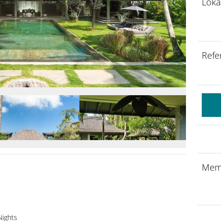
Loka
Refe
Mem
Nights