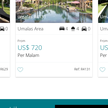
umalas R4131
Uma
Umalas Area
Uma
0
4
4
0
From
From
US$ 720
US
Per Malam
Per
:
R629
Ref:
R4131