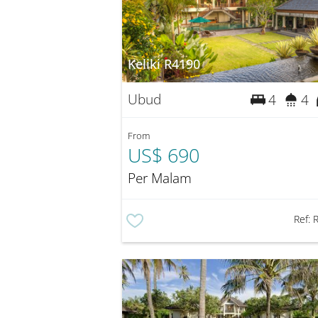
Keliki R4190
Ubud
4
4
From
US$ 690
Per Malam
Ref: