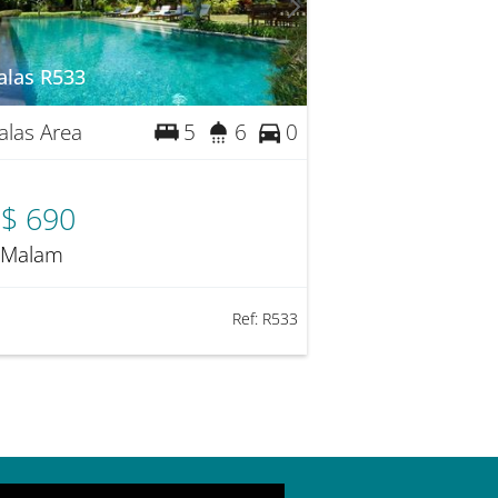
las R533
las Area
5
6
0
$ 690
 Malam
Ref:
R533