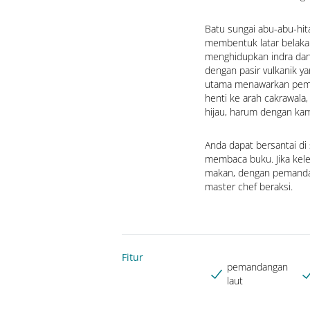
Batu sungai abu-abu-hita
membentuk latar belakang
menghidupkan indra dan 
dengan pasir vulkanik ya
utama menawarkan pema
henti ke arah cakrawala,
hijau, harum dengan kam
Anda dapat bersantai di
membaca buku. Jika kele
makan, dengan pemandan
master chef beraksi.
Fitur
pemandangan
laut