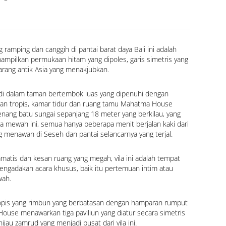
g ramping dan canggih di pantai barat daya Bali ini adalah 
mpilkan permukaan hitam yang dipoles, garis simetris yang 
arang antik Asia yang menakjubkan.
 di dalam taman bertembok luas yang dipenuhi dengan 
n tropis, kamar tidur dan ruang tamu Mahatma House 
renang batu sungai sepanjang 18 meter yang berkilau, yang 
la mewah ini, semua hanya beberapa menit berjalan kaki dari 
ng menawan di Seseh dan pantai selancarnya yang terjal.
matis dan kesan ruang yang megah, vila ini adalah tempat 
gadakan acara khusus, baik itu pertemuan intim atau 
wah.
tropis yang rimbun yang berbatasan dengan hamparan rumput 
ouse menawarkan tiga paviliun yang diatur secara simetris 
ijau zamrud yang menjadi pusat dari vila ini.