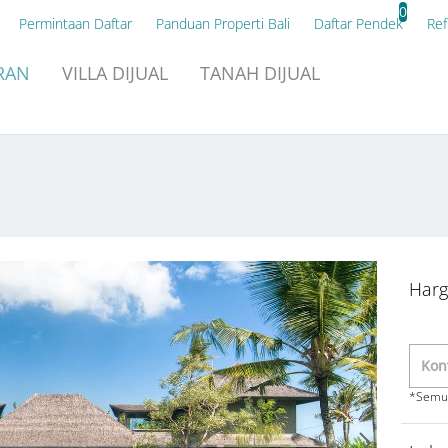
0
Permintaan Daftar
Panduan Properti Bali
Daftar Pendek
Ref
RAN
VILLA
DIJUAL
TANAH
DIJUAL
Harg
*Semua