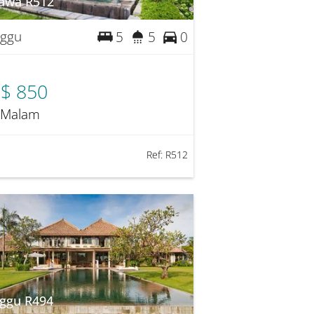
awa R512
ggu
5
5
0
$ 850
 Malam
Ref:
R512
ggu R494