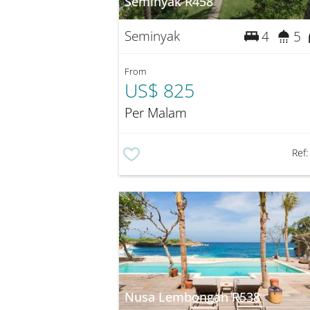
Seminyak R458
Seminyak
4
5
From
US$ 825
Per Malam
Ref
Nusa Lembongan R538