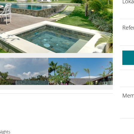
Loka
Refe
Mem
Nights