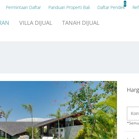
0
Permintaan Daftar
Panduan Properti Bali
Daftar Pendek
Ref
RAN
VILLA
DIJUAL
TANAH
DIJUAL
Harg
*Semua