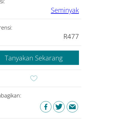
si:
Seminyak
rensi:
R477
Tanyakan Sekarang
bagikan: