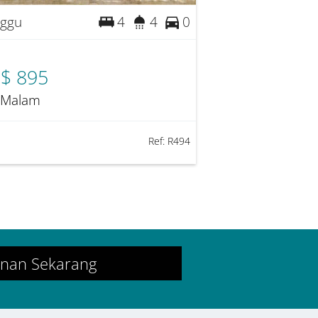
ggu
4
4
0
$ 895
 Malam
Ref:
R494
anan Sekarang