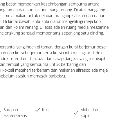
 yang besar memberikan keseimbangan sempurna antara 
ang ramah dan sudut-sudut yang tenang. Di atas panggung 
s, meja makan untuk delapan orang dipisahkan dari dapur 
 Di lantai bawah, sofa-sofa diatur mengelilingi meja kopi 
n dan kolam renang. Di atas adalah ruang media mezzanine 
elengkung sensual membentang sepanjang satu dinding.
bersantai yang indah di taman, dengan kursi berjemur besar 
n dan kursi berjemur serta kursi cinta melingkar di dek 
duk terendam di jacuzzi dan sayap dangkal yang mengapit 
an tempat yang sempurna untuk berbaring dan 
 koktail matahari terbenam dan makanan alfresco ada meja 
sebelum stasiun memasak barbekyu.
Sarapan
Koki
Mobil dan
Harian Gratis
Sopir