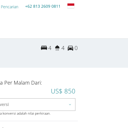
+62 813 2609 0811
 Pencarian
4
4
0
a Per Malam Dari:
US$ 850
 konversi adalah nilai perkiraan.