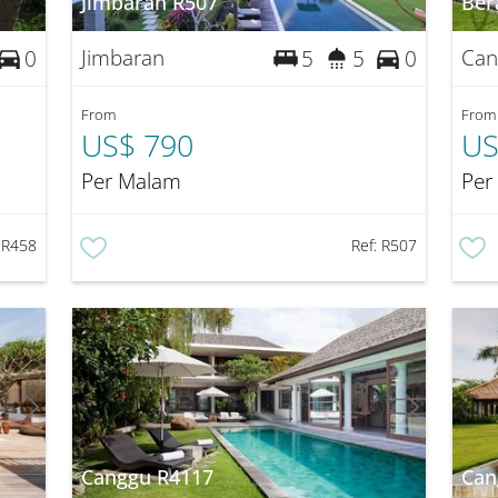
Jimbaran R507
Ber
Jimbaran
Can
0
5
5
0
From
From
US$ 790
US
Per Malam
Per
:
R458
Ref:
R507
Canggu R4117
Can