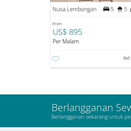
Nusa Lembongan
5
5
From
US$ 895
Per Malam
Ref
Berlangganan Se
Berlangganan sekarang untuk pe