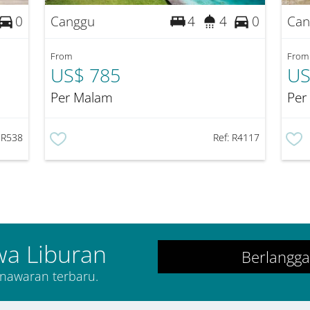
Canggu
Can
0
4
4
0
From
From
US$ 785
US
Per Malam
Per
:
R538
Ref:
R4117
wa Liburan
Berlangg
nawaran terbaru.