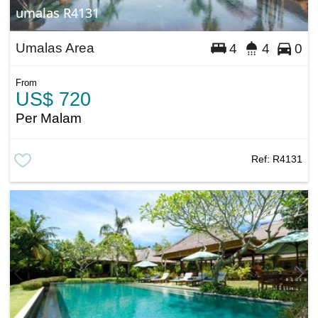
umalas R4131
Umalas Area
4
4
0
From
US$ 720
Per Malam
Ref:
R4131