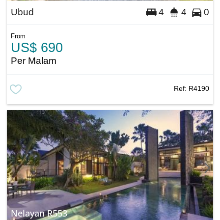
Ubud
4
4
0
From
US$ 690
Per Malam
Ref:
R4190
Nelayan R553