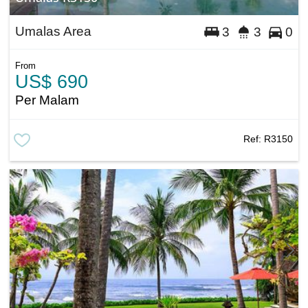
Umalas Area
3
3
0
From
US$ 690
Per Malam
Ref:
R3150