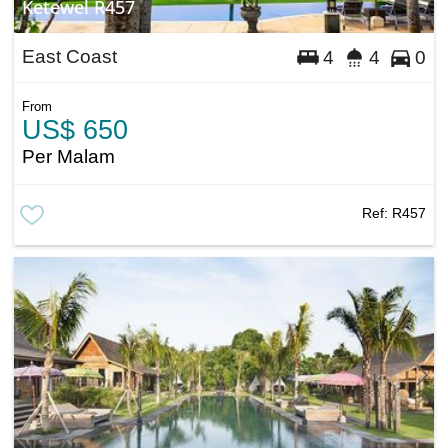
Ketewel R457
East Coast
4
4
0
From
US$ 650
Per Malam
Ref:
R457