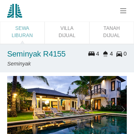
SEWA
VILLA
TANAH
LIBURAN
DIJUAL
DIJUAL
Seminyak R4155
4
4
0
Seminyak