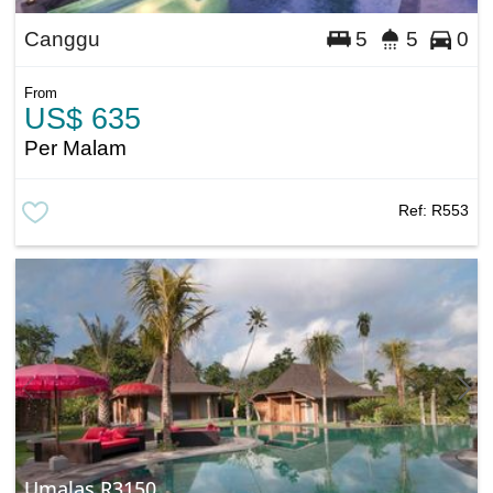
Canggu
5
5
0
From
US$ 635
Per Malam
Ref:
R553
Umalas R3150