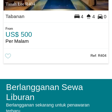
Tanah Lot R404
Tabanan
4
4
0
From
US$ 500
Per Malam
Ref:
R404
Berlangganan Sewa
Liburan
Berlangganan sekarang untuk penawaran
terbaru.