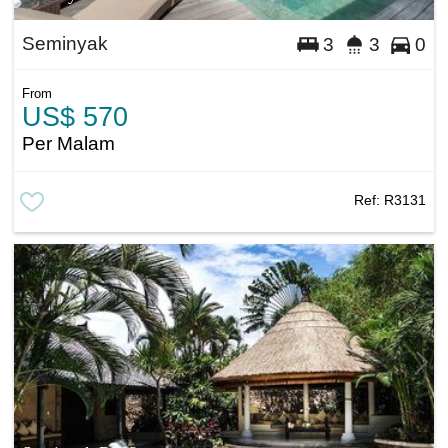
Seminyak
3
3
0
From
US$ 570
Per Malam
Ref:
R3131