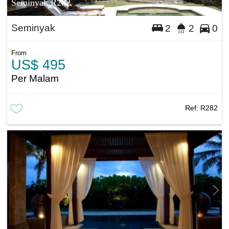
Seminyak R282
Seminyak
2
2
0
From
US$ 495
Per Malam
Ref:
R282