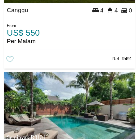
Canggu
4
4
0
From
US$ 550
Per Malam
Ref:
R491
Seminyak R3131