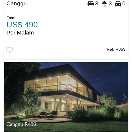
Canggu
3
3
0
From
US$ 490
Per Malam
Ref:
R359
Canggu R496