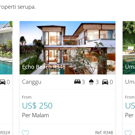
operti serupa.
Echo Beach R348
Uma
Canggu
Uma
0
3
3
0
From
From
US$ 250
US
Per Malam
Per
:
R324
Ref:
R348