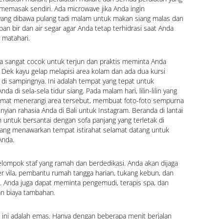
 memasak sendiri. Ada microwave jika Anda ingin 
g dibawa pulang tadi malam untuk makan siang malas dan 
n bir dan air segar agar Anda tetap terhidrasi saat Anda 
 matahari.
a sangat cocok untuk terjun dan praktis meminta Anda 
ek kayu gelap melapisi area kolam dan ada dua kursi 
di sampingnya. Ini adalah tempat yang tepat untuk 
da di sela-sela tidur siang. Pada malam hari, lilin-lilin yang 
mat menerangi area tersebut, membuat foto-foto sempurna 
ian rahasia Anda di Bali untuk Instagram. Beranda di lantai 
n untuk bersantai dengan sofa panjang yang terletak di 
yang menawarkan tempat istirahat selamat datang untuk 
Anda.
ekelompok staf yang ramah dan berdedikasi. Anda akan dijaga 
r vila, pembantu rumah tangga harian, tukang kebun, dan 
. Anda juga dapat meminta pengemudi, terapis spa, dan 
an biaya tambahan.
t ini adalah emas. Hanya dengan beberapa menit berjalan 