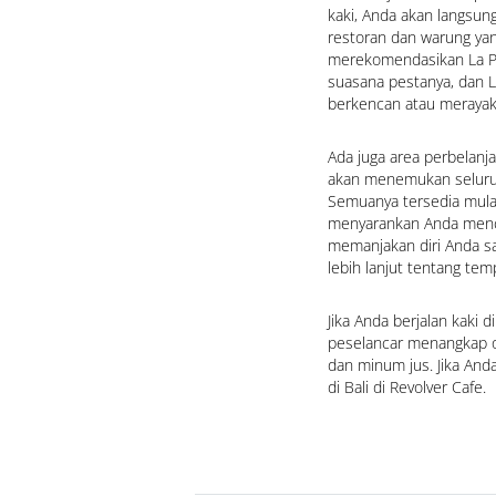
kaki, Anda akan langsung
restoran dan warung ya
merekomendasikan La Pl
suasana pestanya, dan La
berkencan atau merayak
Ada juga area perbelanja
akan menemukan seluruh 
Semuanya tersedia mulai 
menyarankan Anda menc
memanjakan diri Anda s
lebih lanjut tentang te
Jika Anda berjalan kaki d
peselancar menangkap o
dan minum jus. Jika And
di Bali di Revolver Cafe.