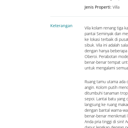
Jenis Properti
:
Villa
Keterangan
Vila kolam renang tiga ka
pantai Seminyak dan mer
ke lokasi terbaik di pus
sibuk. Vila ini adalah sa
dengan hanya beberapa m
Oberoi. Perabotan modern
benar-benar tempat untu
untuk mengalami semua 
Ruang tamu utama ada di
angin. Kolom putih menop
ditumbuhi tanaman trop
sepoi. Lantai batu yang
langsung ke ruang makan
dengan bantal warna-wa
benar-benar menikmati li
Anda pria tinggi di sin
dapur lengkap dengan pe