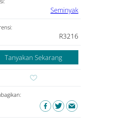
si:
Seminyak
rensi:
R3216
Tanyakan Sekarang
bagikan: