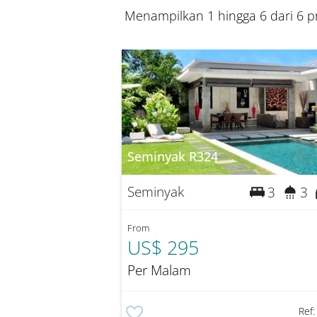
Menampilkan 1 hingga 6 dari 6 pr
Seminyak R324
Seminyak
3
3
From
US$ 295
Per Malam
Ref