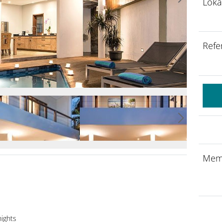
Loka
Refe
Mem
nights