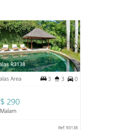
las R3138
las Area
3
3
0
$ 290
 Malam
Ref:
R3138