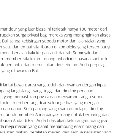
mar tidur yang luar biasa ini terletak hanya 100 meter dari 
upakan surga privasi bagi mereka yang menginginkan akses 
at Bali tanpa kebisingan sepeda motor dan jalan-jalan yang 
lah satu dari empat vila liburan di kompleks yang tersembunyi 
enit berjalan kaki ke pantai di daerah Seminyak dan 
 memberi vila kolam renang pribadi ini suasana santai. Ini 
k bersantai dan memulihkan diri sebelum Anda pergi lagi 
yang ditawarkan Bali.
 lantai bawah, area yang teduh dan nyaman dengan kipas 
ang langit-langit yang tinggi, dan dinding penahan 
is yang memastikan privasi dan menyambut angin sepoi-
 dipoles membentang di area lounge luas yang mengalir 
 dan dapur. Sofa panjang yang nyaman melapisi dinding 
rni untuk memberi Anda banyak ruang untuk berbaring dan 
buran Anda di Bali. Anda tidak akan kekurangan ruang jika 
i! Ada meja makan yang dapat menampung enam orang dan 
ralatan makan, peralatan makan, dan semua peralatan yang 