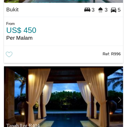
Bukit
3
3
5
From
US$ 450
Per Malam
Ref:
R996
Tanah Lot R404