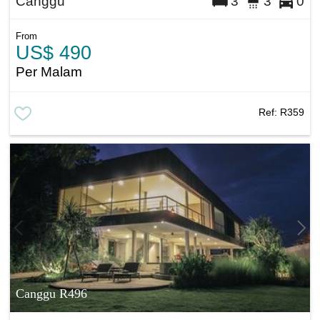
Canggu
3
3
0
From
US$ 490
Per Malam
Ref:
R359
Canggu R496