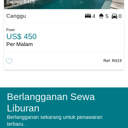
Berawa R419
Canggu
4
5
0
From
US$ 450
Per Malam
Ref:
R419
Berlangganan Sewa
Liburan
Berlangganan sekarang untuk penawaran
terbaru.