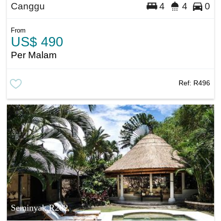
Canggu
4
4
0
From
US$ 490
Per Malam
Ref:
R496
Seminyak R282