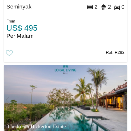
Seminyak
2
2
0
From
US$ 495
Per Malam
Ref:
R282
3 bedroom Bickerton Estate