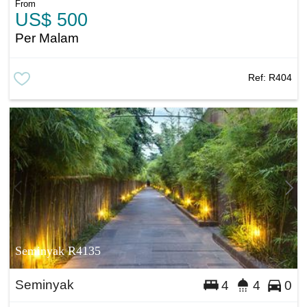
From
US$ 500
Per Malam
Ref:
R404
Seminyak R4135
Seminyak
4
4
0