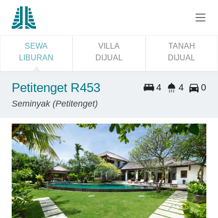
SEWA
VILLA
TANAH
LIBURAN
DIJUAL
DIJUAL
Petitenget R453
4
4
0
Seminyak (Petitenget)