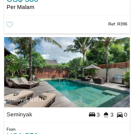
Per Malam
Ref:
R396
Seminyak R3131
Seminyak
3
3
0
From