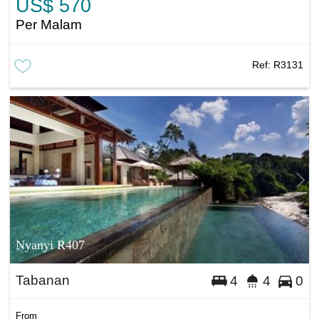
US$ 570
Per Malam
Ref:
R3131
Nyanyi R407
Tabanan
4
4
0
From