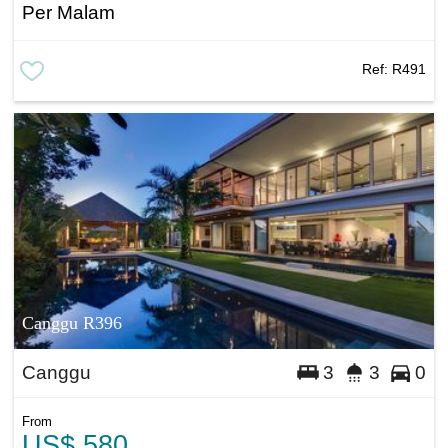
Per Malam
Ref:
R491
Canggu R396
Canggu
3
3
0
From
US$ 580