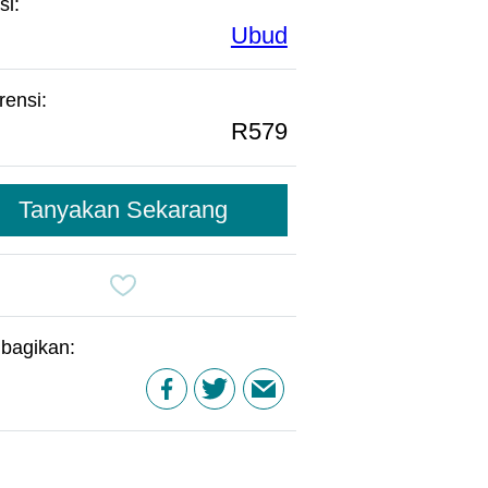
si:
Ubud
rensi:
R579
Tanyakan Sekarang
bagikan: