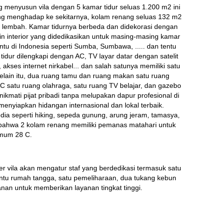
menyusun vila dengan 5 kamar tidur seluas 1.200 m2 ini 
yang menghadap ke sekitarnya, kolam renang seluas 132 m2 
lembah. Kamar tidurnya berbeda dan didekorasi dengan 
 interior yang didedikasikan untuk masing-masing kamar 
entu di Indonesia seperti Sumba, Sumbawa, ..... dan tentu 
tidur dilengkapi dengan AC, TV layar datar dengan satelit 
akses internet nirkabel... dan salah satunya memiliki satu 
elain itu, dua ruang tamu dan ruang makan satu ruang 
AC satu ruang olahraga, satu ruang TV belajar, dan gazebo 
kmati pijat pribadi tanpa melupakan dapur profesional di 
nyiapkan hidangan internasional dan lokal terbaik. 
edia seperti hiking, sepeda gunung, arung jeram, tamasya, 
 bahwa 2 kolam renang memiliki pemanas matahari untuk 
imum 28 C.
 vila akan mengatur staf yang berdedikasi termasuk satu 
tu rumah tangga, satu pemeliharaan, dua tukang kebun 
an untuk memberikan layanan tingkat tinggi.