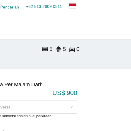
+62 813 2609 0811
 Pencarian
5
5
0
a Per Malam Dari:
US$ 900
 konversi adalah nilai perkiraan.