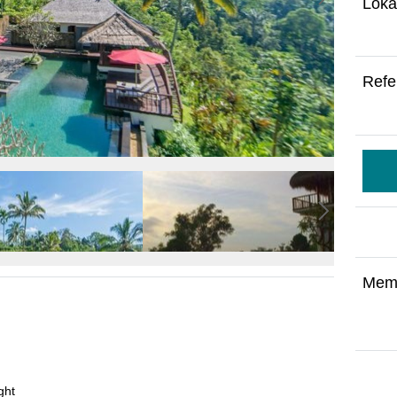
Loka
Refe
Mem
ght