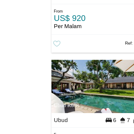
From
US$ 920
Per Malam
Ref
Ubud R608
Ubud
6
7