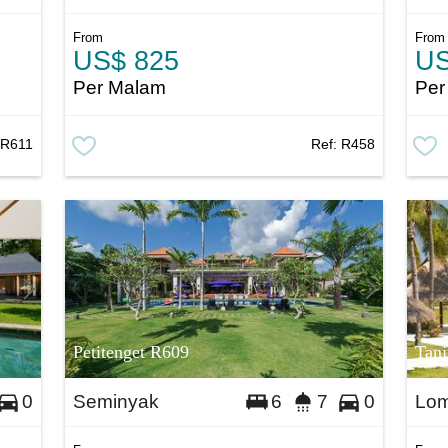
From
From
US$ 825
US
Per Malam
Per
:
R611
Ref:
R458
Petitenget R609
Tan
Seminyak
Lo
0
6
7
0