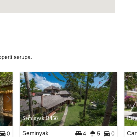
perti serupa.
Seminyak R458
Ber
Seminyak
Ca
0
4
5
0