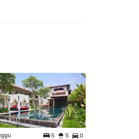
awa R512
nggu
5
5
0