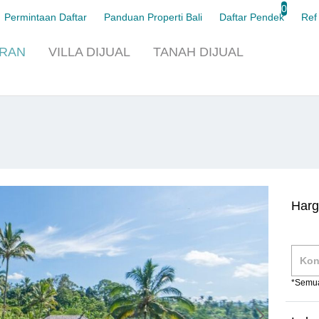
0
Permintaan Daftar
Panduan Properti Bali
Daftar Pendek
Ref
URAN
VILLA
DIJUAL
TANAH
DIJUAL
Harg
*Semua