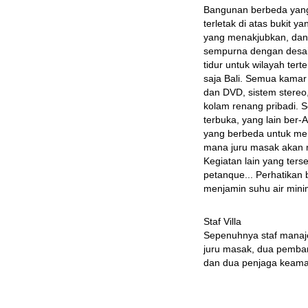
Bangunan berbeda yang 
terletak di atas bukit 
yang menakjubkan, dan 
sempurna dengan desain
tidur untuk wilayah tert
saja Bali. Semua kamar 
dan DVD, sistem stereo, 
kolam renang pribadi. S
terbuka, yang lain ber-
yang berbeda untuk meni
mana juru masak akan me
Kegiatan lain yang ters
petanque... Perhatikan
menjamin suhu air min
Staf Villa

Sepenuhnya staf manajer
juru masak, dua pemban
dan dua penjaga keaman