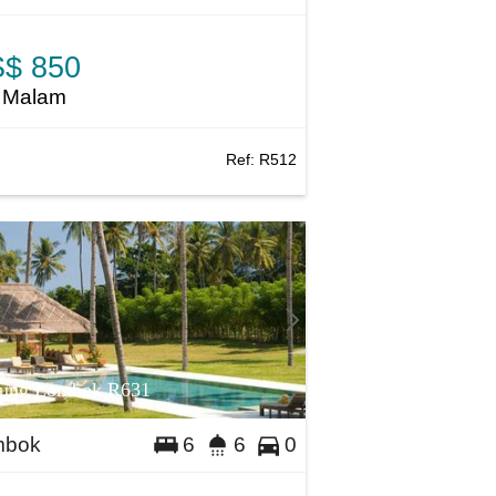
$ 850
 Malam
Ref:
R512
jung Lombok R631
mbok
6
6
0