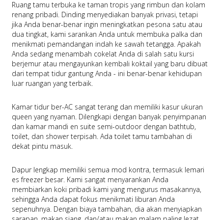
Ruang tamu terbuka ke taman tropis yang rimbun dan kolam 
renang pribadi. Dinding menyediakan banyak privasi, tetapi 
jika Anda benar-benar ingin meningkatkan pesona satu atau 
dua tingkat, kami sarankan Anda untuk membuka palka dan 
menikmati pemandangan indah ke sawah tetangga. Apakah 
Anda sedang menambah cokelat Anda di salah satu kursi 
berjemur atau mengayunkan kembali koktail yang baru dibuat 
dari tempat tidur gantung Anda - ini benar-benar kehidupan 
luar ruangan yang terbaik.
Kamar tidur ber-AC sangat terang dan memiliki kasur ukuran 
queen yang nyaman. Dilengkapi dengan banyak penyimpanan 
dan kamar mandi en suite semi-outdoor dengan bathtub, 
toilet, dan shower terpisah. Ada toilet tamu tambahan di 
dekat pintu masuk.
Dapur lengkap memiliki semua mod kontra, termasuk lemari 
es freezer besar. Kami sangat menyarankan Anda 
membiarkan koki pribadi kami yang mengurus masakannya, 
sehingga Anda dapat fokus menikmati liburan Anda 
sepenuhnya. Dengan biaya tambahan, dia akan menyiapkan 
sarapan, makan siang, dan/atau makan malam paling lezat 