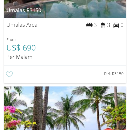
Umalas R3150
Umalas Area
3
3
0
From
US$ 690
Per Malam
Ref:
R3150