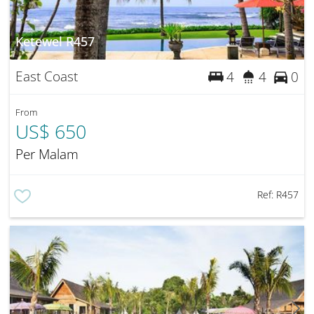
Ketewel R457
East Coast
4
4
0
From
US$ 650
Per Malam
Ref:
R457