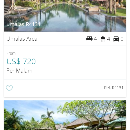
umalas R4131
Umalas Area
4
4
0
From
US$ 720
Per Malam
Ref:
R4131