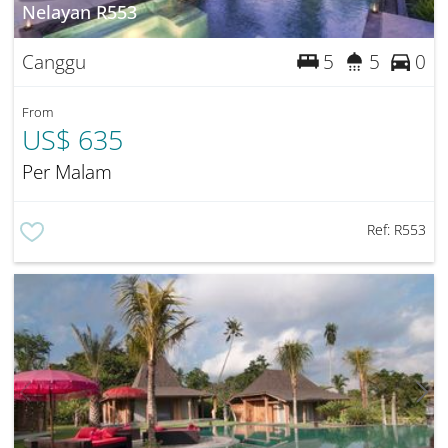
Nelayan R553
Canggu
5
5
0
From
US$ 635
Per Malam
Ref:
R553