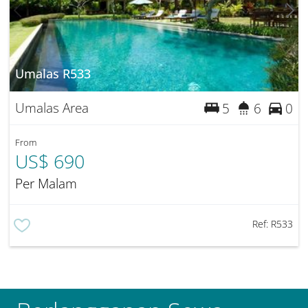
Umalas R533
Umalas Area
5
6
0
From
US$ 690
Per Malam
Ref:
R533