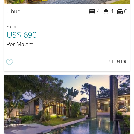
Ubud
4
4
0
From
US$ 690
Per Malam
Ref:
R4190