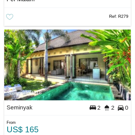
Ref:
R279
Seminyak R218
Seminyak
2
2
0
From
US$ 165