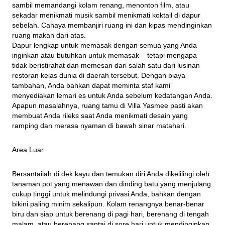
sambil memandangi kolam renang, menonton film, atau 
sekadar menikmati musik sambil menikmati koktail di dapur 
sebelah. Cahaya membanjiri ruang ini dan kipas mendinginkan 
ruang makan dari atas.

Dapur lengkap untuk memasak dengan semua yang Anda 
inginkan atau butuhkan untuk memasak – tetapi mengapa 
tidak beristirahat dan memesan dari salah satu dari lusinan 
restoran kelas dunia di daerah tersebut. Dengan biaya 
tambahan, Anda bahkan dapat meminta staf kami 
menyediakan lemari es untuk Anda sebelum kedatangan Anda. 
Apapun masalahnya, ruang tamu di Villa Yasmee pasti akan 
membuat Anda rileks saat Anda menikmati desain yang 
ramping dan merasa nyaman di bawah sinar matahari.
Area Luar
Bersantailah di dek kayu dan temukan diri Anda dikelilingi oleh 
tanaman pot yang menawan dan dinding batu yang menjulang 
cukup tinggi untuk melindungi privasi Anda, bahkan dengan 
bikini paling minim sekalipun. Kolam renangnya benar-benar 
biru dan siap untuk berenang di pagi hari, berenang di tengah 
malam, atau berenang santai di sore hari untuk mendinginkan 