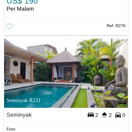
US$ 190
Per Malam
Ref:
R276
Seminyak R221
Seminyak
2
2
0
From