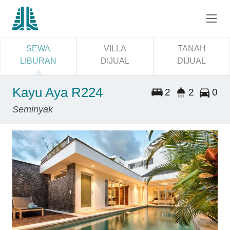
SEWA
VILLA
TANAH
LIBURAN
DIJUAL
DIJUAL
Kayu Aya R224
2
2
0
Seminyak