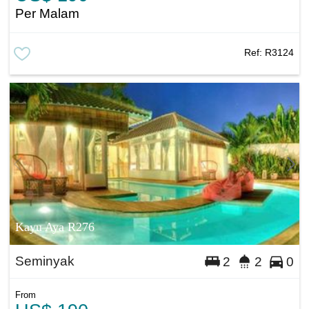
Per Malam
Ref:
R3124
Kayu Aya R276
Seminyak
2
2
0
From