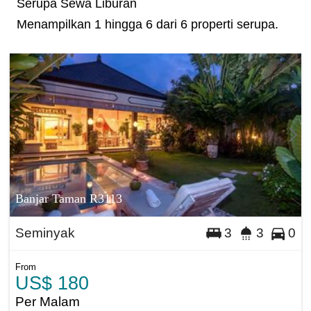
Serupa Sewa Liburan
Menampilkan 1 hingga 6 dari 6 properti serupa.
Banjar Taman R3113
Seminyak
3
3
0
From
US$ 180
Per Malam