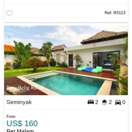
Ref:
R3113
Batu Belig R279
Seminyak
2
2
0
From
US$ 160
Per Malam