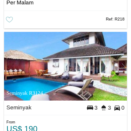
Per Malam
Ref:
R218
Seminyak R3124
Seminyak
3
3
0
From
US$ 190