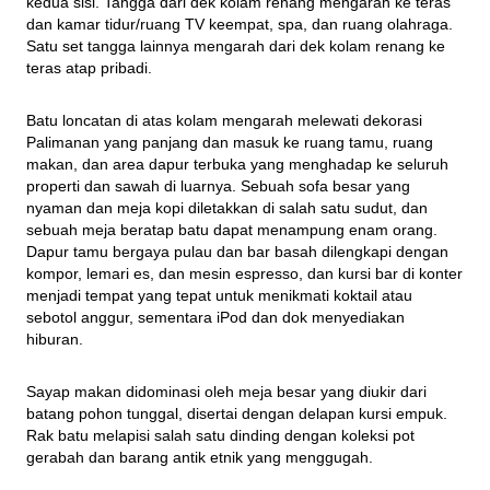
kedua sisi. Tangga dari dek kolam renang mengarah ke teras 
dan kamar tidur/ruang TV keempat, spa, dan ruang olahraga. 
Satu set tangga lainnya mengarah dari dek kolam renang ke 
teras atap pribadi.
Batu loncatan di atas kolam mengarah melewati dekorasi 
Palimanan yang panjang dan masuk ke ruang tamu, ruang 
makan, dan area dapur terbuka yang menghadap ke seluruh 
properti dan sawah di luarnya. Sebuah sofa besar yang 
nyaman dan meja kopi diletakkan di salah satu sudut, dan 
sebuah meja beratap batu dapat menampung enam orang. 
Dapur tamu bergaya pulau dan bar basah dilengkapi dengan 
kompor, lemari es, dan mesin espresso, dan kursi bar di konter 
menjadi tempat yang tepat untuk menikmati koktail atau 
sebotol anggur, sementara iPod dan dok menyediakan 
hiburan.
Sayap makan didominasi oleh meja besar yang diukir dari 
batang pohon tunggal, disertai dengan delapan kursi empuk. 
Rak batu melapisi salah satu dinding dengan koleksi pot 
gerabah dan barang antik etnik yang menggugah.