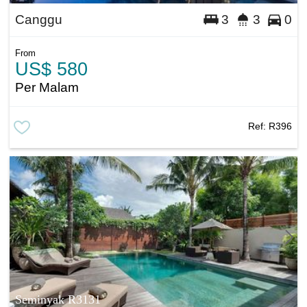
Canggu
3
3
0
From
US$ 580
Per Malam
Ref:
R396
Seminyak R3131