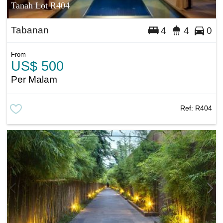
Tanah Lot R404
Tabanan
4
4
0
From
US$ 500
Per Malam
Ref:
R404