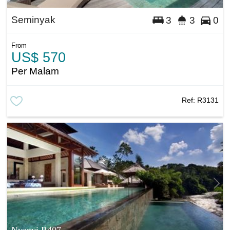
Seminyak
3
3
0
From
US$ 570
Per Malam
Ref:
R3131