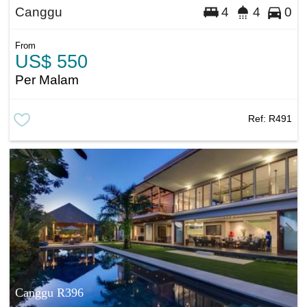
Canggu
4
4
0
From
US$ 550
Per Malam
Ref:
R491
Canggu R396