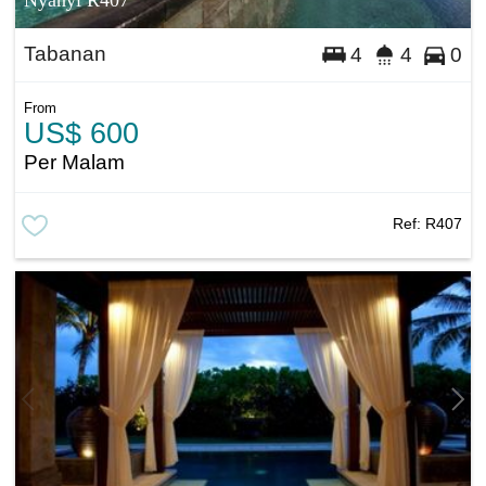
Nyanyi R407
Tabanan
4
4
0
From
US$ 600
Per Malam
Ref:
R407