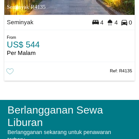
Seminyak R4135
Seminyak
4
4
0
From
US$ 544
Per Malam
Ref:
R4135
Berlangganan Sewa
Liburan
Berlangganan sekarang untuk penawaran