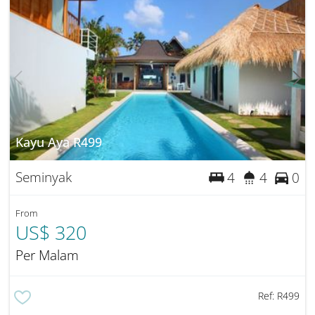
Kayu Aya R499
Seminyak
4
4
0
From
US$ 320
Per Malam
Ref:
R499