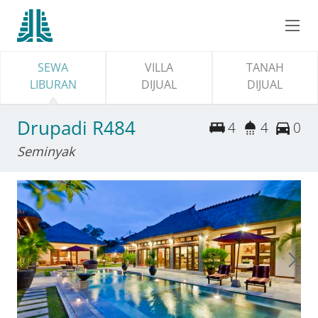
SEWA
VILLA
TANAH
LIBURAN
DIJUAL
DIJUAL
Drupadi R484
4
4
0
Seminyak