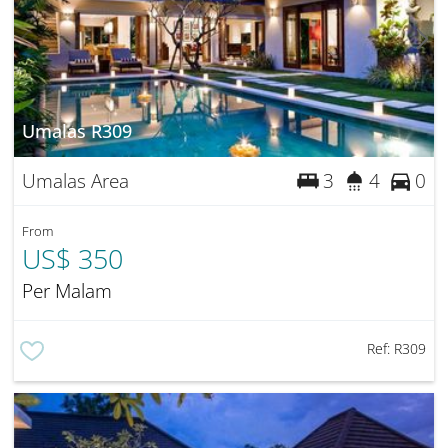
Umalas R309
Umalas Area
3
4
0
From
US$ 350
Per Malam
Ref:
R309