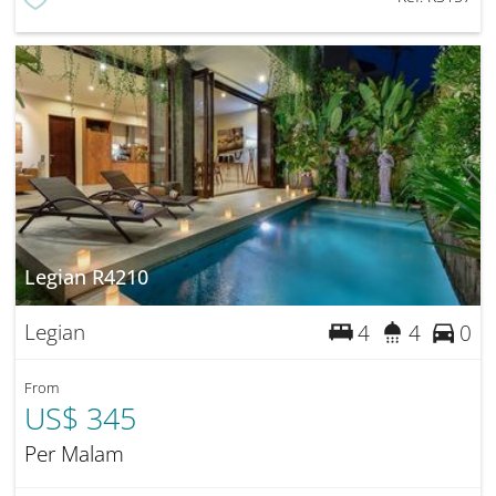
Legian R4210
Legian
4
4
0
From
US$ 345
Per Malam