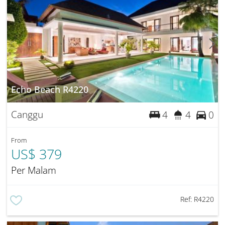
Echo Beach R4220
Canggu
4
4
0
From
US$ 379
Per Malam
Ref:
R4220