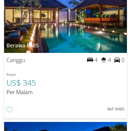
Berawa R485
Canggu
4
4
0
From
US$ 345
Per Malam
Ref:
R485