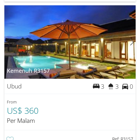
Kemenuh R3157
Ubud
3
3
0
From
US$ 360
Per Malam
Ref:
R3157