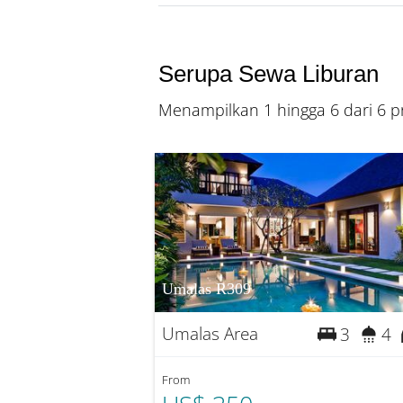
Serupa Sewa Liburan
Menampilkan 1 hingga 6 dari 6 pr
Umalas R309
Umalas Area
3
4
From