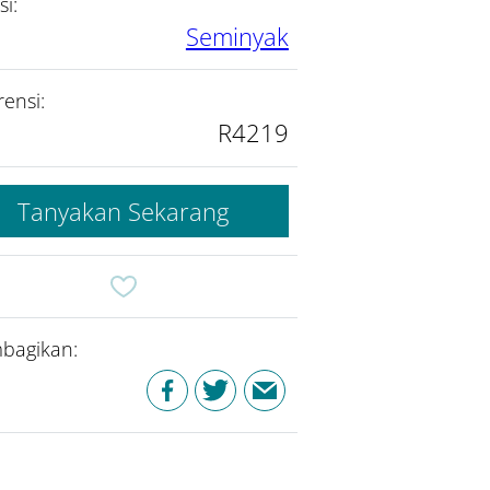
si:
Seminyak
rensi:
R4219
Tanyakan Sekarang
bagikan: