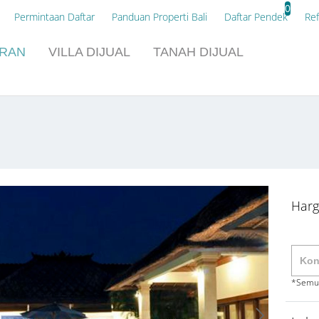
0
Permintaan Daftar
Panduan Properti Bali
Daftar Pendek
Ref
URAN
VILLA
DIJUAL
TANAH
DIJUAL
Harg
*Semua