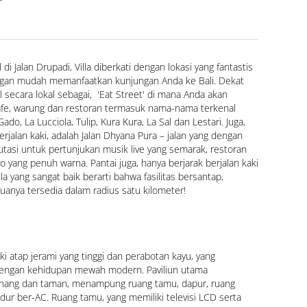
l di Jalan Drupadi, Villa diberkati dengan lokasi yang fantastis 
gan mudah memanfaatkan kunjungan Anda ke Bali. Dekat 
 secara lokal sebagai,  'Eat Street' di mana Anda akan 
e, warung dan restoran termasuk nama-nama terkenal 
do, La Lucciola, Tulip, Kura Kura, La Sal dan Lestari. Juga, 
jalan kaki, adalah Jalan Dhyana Pura – jalan yang dengan 
asi untuk pertunjukan musik live yang semarak, restoran 
o yang penuh warna. Pantai juga, hanya berjarak berjalan kaki 
vila yang sangat baik berarti bahwa fasilitas bersantap, 
uanya tersedia dalam radius satu kilometer!
liki atap jerami yang tinggi dan perabotan kayu, yang 
ngan kehidupan mewah modern. Paviliun utama 
ang dan taman, menampung ruang tamu, dapur, ruang 
ur ber-AC. Ruang tamu, yang memiliki televisi LCD serta 