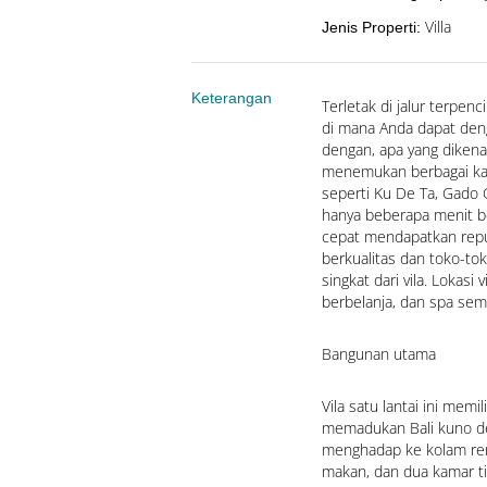
Villa
Jenis Properti
:
Keterangan
Terletak di jalur terpenci
di mana Anda dapat den
dengan, apa yang dikenal
menemukan berbagai kaf
seperti Ku De Ta, Gado Ga
hanya beberapa menit ber
cepat mendapatkan reput
berkualitas dan toko-tok
singkat dari vila. Lokasi 
berbelanja, dan spa sem
Bangunan utama
Vila satu lantai ini memi
memadukan Bali kuno de
menghadap ke kolam ren
makan, dan dua kamar tid