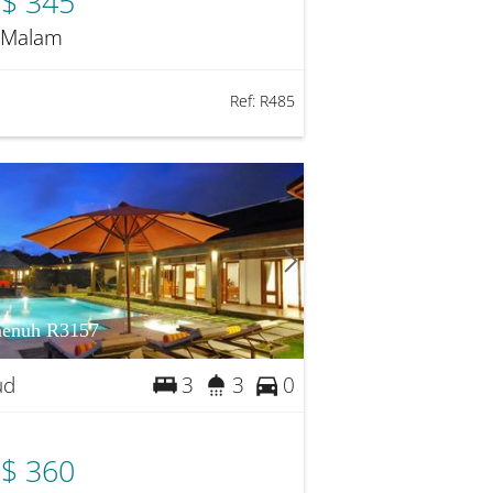
$ 345
 Malam
Ref:
R485
enuh R3157
ud
3
3
0
$ 360