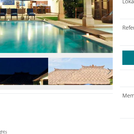
Loka
Refe
Mem
ghts