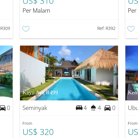
US$ 310
US
Per Malam
Per
:
R309
Ref:
R392
Kayu Aya R499
Kem
Seminyak
Ub
0
4
4
0
From
From
US$ 320
US