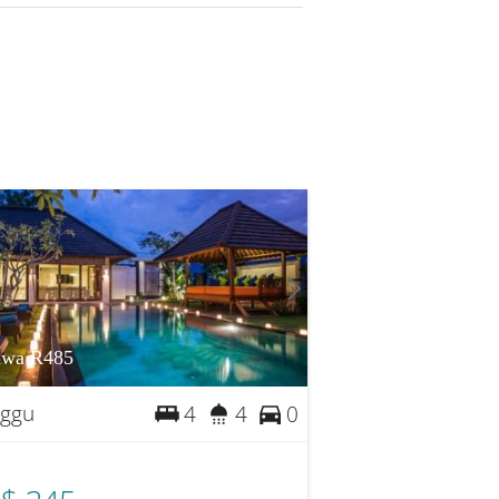
awa R485
ggu
4
4
0