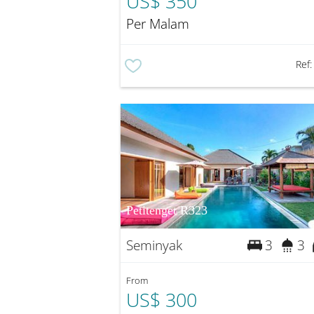
US$ 350
Per Malam
Ref
Petitenget R323
Seminyak
3
3
From
US$ 300