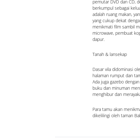
pemutar DVD dan CD, de
berkumpul sebagai kelu
adalah ruang makan, yang
yang cukup dekat denga
menikmati film sambil m
microwave, pembuat kopi,
dapur.
Tanah & lansekap
Dasar vila didominasi ole
halaman rumput dan tam
Ada juga gazebo dengan
buku dan minuman menye
menghibur dan merayak
Para tamu akan menikmat
dikelilingi oleh taman Ba