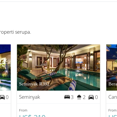
operti serupa.
Seminyak R392
Ber
Seminyak
Can
0
3
2
0
From
From