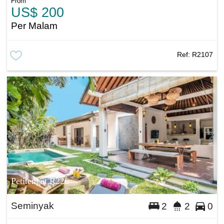
From
US$ 200
Per Malam
Ref:
R2107
Petitenget R226
Seminyak
2
2
0