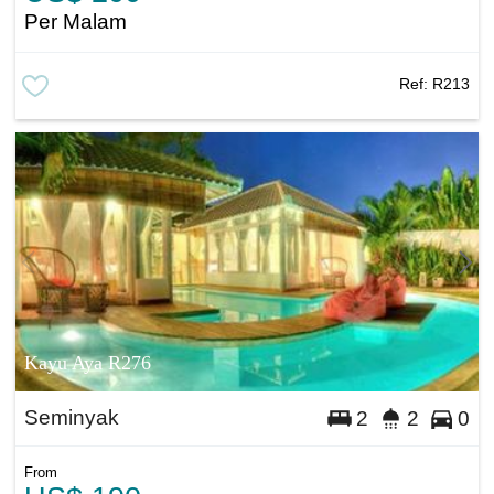
Per Malam
Ref:
R213
Kayu Aya R276
Seminyak
2
2
0
From