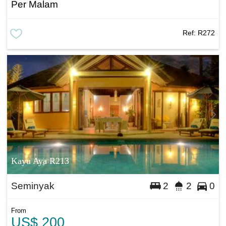
Per Malam
Ref:
R272
Kayu Aya R213
Seminyak
2
2
0
From
US$ 200