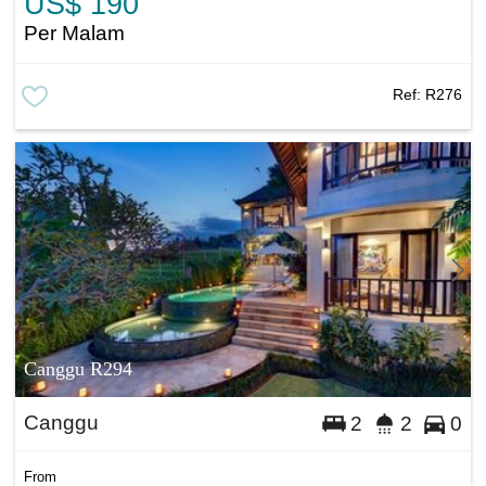
US$ 190
Per Malam
Ref:
R276
Canggu R294
Canggu
2
2
0
From