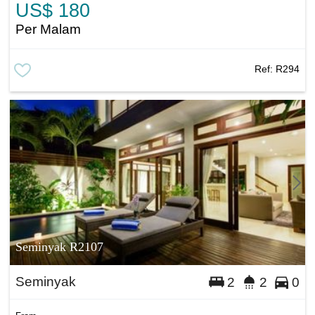
US$ 180
Per Malam
Ref:
R294
Seminyak R2107
Seminyak
2
2
0