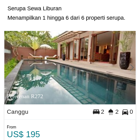
Serupa Sewa Liburan
Menampilkan 1 hingga 6 dari 6 properti serupa.
Pererenan R272
Canggu
2
2
0
From
US$ 195