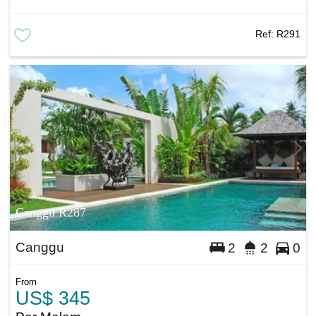
Ref:
R291
Canggu R287
Canggu
2
2
0
From
US$ 345