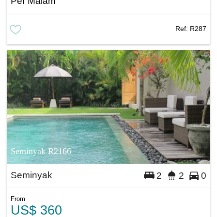
Per Malam
Ref:
R287
Seminyak R2166
Seminyak
2
2
0
From
US$ 360