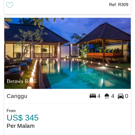
Ref:
R309
Berawa R485
Canggu
4
4
0
From
US$ 345
Per Malam