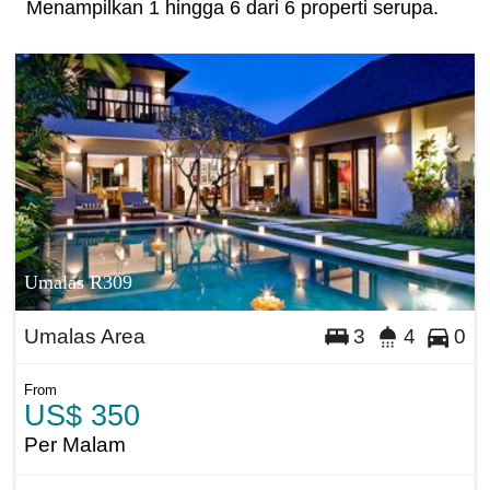
Menampilkan 1 hingga 6 dari 6 properti serupa.
Umalas R309
Umalas Area
3
4
0
From
US$ 350
Per Malam