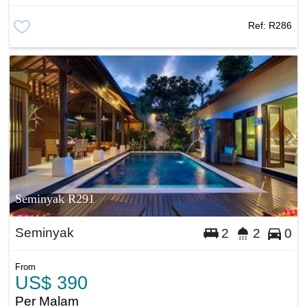
Ref:
R286
Seminyak R291
Seminyak
2
2
0
From
US$ 390
Per Malam