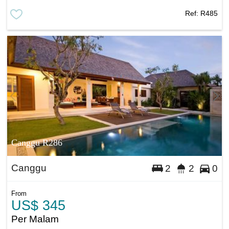
Ref:
R485
Canggu R286
Canggu
2
2
0
From
US$ 345
Per Malam