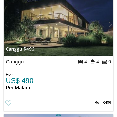
Canggu R496
Canggu
4
4
0
From
US$ 490
Per Malam
Ref:
R496