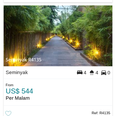
Seminyak R4135
Seminyak
4
4
0
From
US$ 544
Per Malam
Ref:
R4135