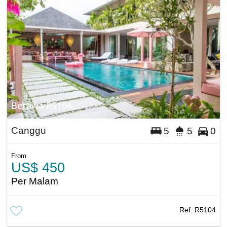
Berawa R5104
Canggu
5
5
0
From
US$ 450
Per Malam
Ref:
R5104