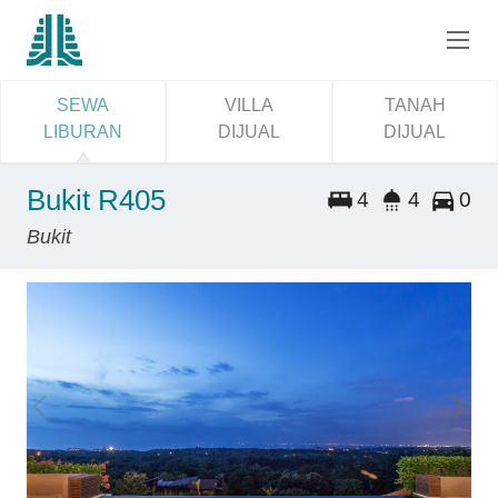
SEWA
VILLA
TANAH
LIBURAN
DIJUAL
DIJUAL
Bukit R405
4
4
0
Bukit