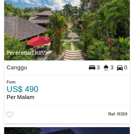
Pererenan R359
Canggu
3
3
0
From
US$ 490
Per Malam
Ref:
R359