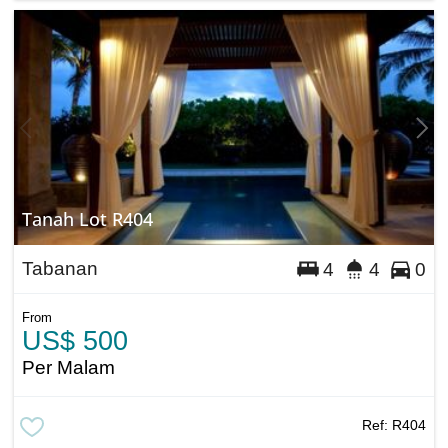
Tanah Lot R404
Tabanan
4
4
0
From
US$ 500
Per Malam
Ref:
R404