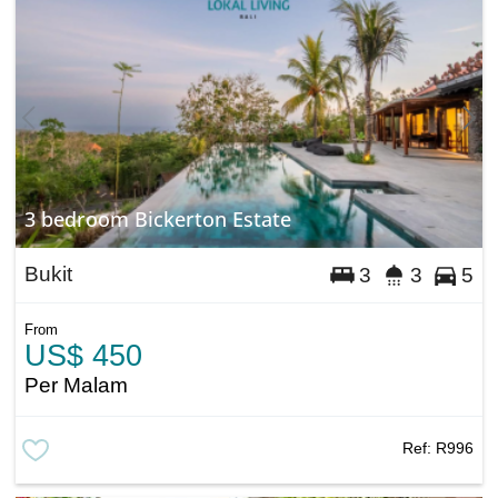
3 bedroom Bickerton Estate
Bukit
3
3
5
From
US$ 450
Per Malam
Ref:
R996