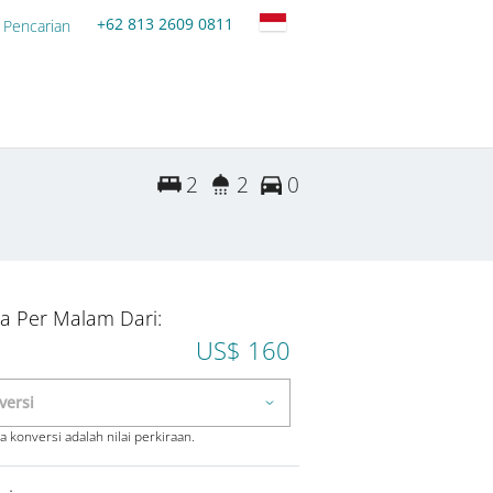
+62 813 2609 0811
 Pencarian
2
2
0
a Per Malam Dari:
US$ 160
 konversi adalah nilai perkiraan.