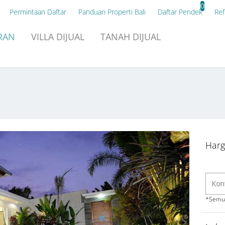
0
Permintaan Daftar
Panduan Properti Bali
Daftar Pendek
Ref
RAN
VILLA
DIJUAL
TANAH
DIJUAL
Harg
*Semua