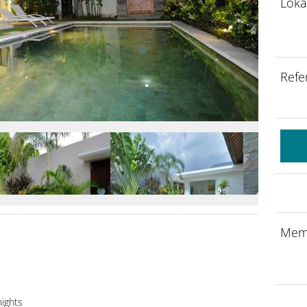
Loka
Refe
Mem
nights