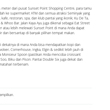
s meter dari pusat Sunset Point Shopping Centre, para tamu 
dah ke supermarket ATM dan semua atraksi Seminyak yang 
 kafe, restoran, spa, dan klub pantai yang ikonik; Ku De Ta, 
& Whoo Bar. Jalan Kaya Ayu juga dikenal sebagai Eat Street 
r atau lebih melewati Sunset Point di mana Anda dapat 
r dan bersantap di banyak pilihan tempat makan.
i dekatnya di mana Anda bisa mendapatkan kopi dan 
lver, Cornerhouse, Ingka, Elgin & sedikit lebih jauh di 
a Monsieur Spoon (pastikan Anda mencoba croissant 
Soo, Biku dan Pison. Pantai Double Six juga dekat dan 
matahari terbenam.
ampilkan.