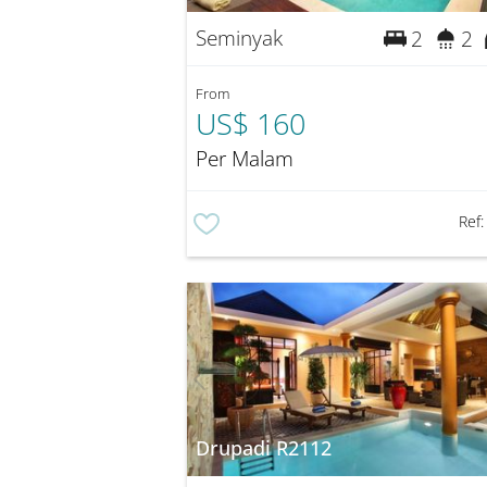
Seminyak
2
2
From
US$ 160
Per Malam
Ref
Drupadi R2112