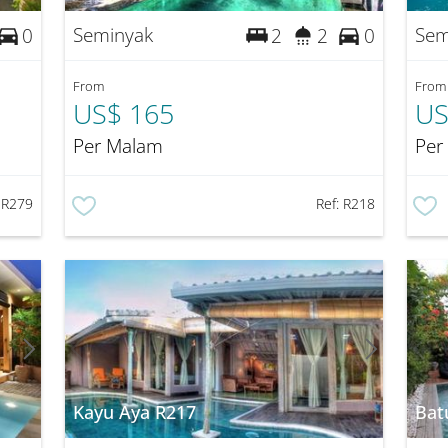
Seminyak
Sem
0
2
2
0
From
From
US$ 165
US
Per Malam
Per
:
R279
Ref:
R218
Kayu Aya R217
Bat