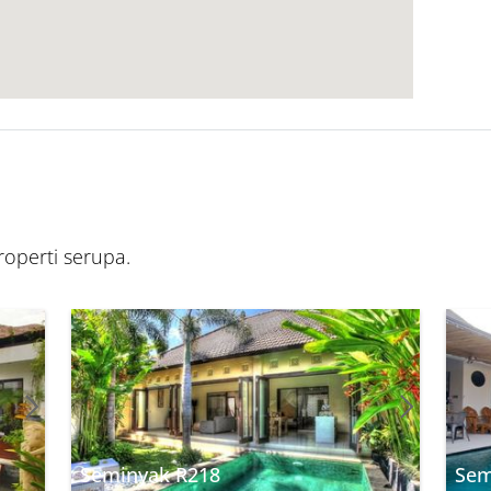
operti serupa.
Seminyak R218
Sem