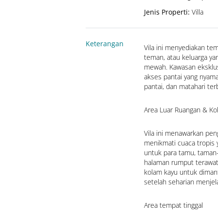
Jenis Properti
:
Villa
Keterangan
Vila ini menyediakan tem
teman, atau keluarga yan
mewah. Kawasan eksklus
akses pantai yang nyama
pantai, dan matahari ter
Area Luar Ruangan & K
Vila ini menawarkan peng
menikmati cuaca tropis y
untuk para tamu, taman
halaman rumput terawat
kolam kayu untuk dimanf
setelah seharian menjela
Area tempat tinggal