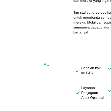
dan mereka yang ingin t
Tim staf yang berdedika
untuk membantu semua t
mereka. Mobil dan sopir, 
semuanya dapat diatur 
bertanya!
Fitur
Berjalan kaki
ke F&B
Layanan
Penjagaan
Anak Opsional