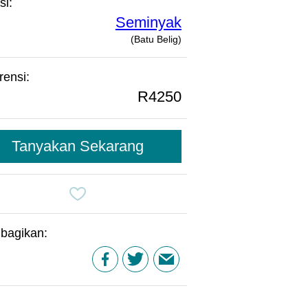
si:
Seminyak
(Batu Belig)
rensi:
R4250
Tanyakan Sekarang
bagikan: