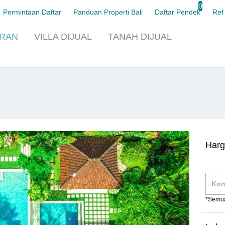
0
Permintaan Daftar
Panduan Properti Bali
Daftar Pendek
Ref
URAN
VILLA
DIJUAL
TANAH
DIJUAL
Harg
*Semua