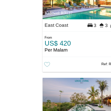
Ketewel R3137
East Coast
3
3
From
US$ 420
Per Malam
Ref:
R