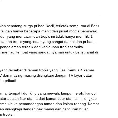
alah sepotong surga pribadi kecil, terletak sempurna di Batu 
ntai dan hanya beberapa menit dari pusat modis Seminyak. 
idur yang menawan dan tropis ini tidak hanya memiliki 1 
i taman tropis yang indah yang sangat damai dan pribadi. 
engalaman terbaik dari kehidupan tropis terbuka 
 menjadi tempat yang sangat nyaman untuk beristirahat di 
yang tersebar di taman tropis yang luas. Semua 4 kamar 
C dan masing-masing dilengkapi dengan TV layar datar 
e pribadi.
tama, tempat tidur king yang mewah, lampu merah, kanopi 
ar adalah fitur utama dari kamar tidur utama ini, lengkap 
embuka ke pemandangan taman dan kolam renang. Kamar 
h dilengkapi dengan bak mandi dan pancuran hujan 
 tropis.