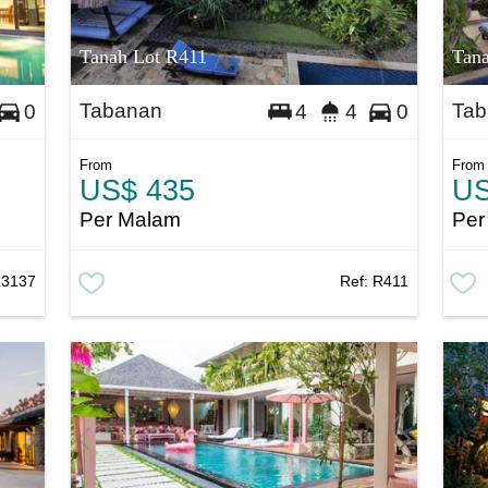
Tanah Lot R411
Tan
Tabanan
Tab
0
4
4
0
From
From
US$ 435
US
Per Malam
Per
3137
Ref:
R411