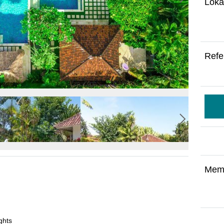
Loka
Refe
Mem
ghts