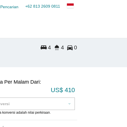
+62 813 2609 0811
 Pencarian
4
4
0
a Per Malam Dari:
US$ 410
 konversi adalah nilai perkiraan.