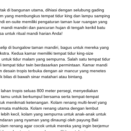
letak di bangunan utama, dihiasi dengan selubung gading 
em yang membungkus tempat tidur king dan lampu samping 
di en-suite memiliki pengaturan taman luar ruangan yang 
 mandi mandiri dan pancuran hujan di tengah kerikil batu 
asa untuk ritual mandi harian Anda!
selip di bungalow taman mandiri, bagus untuk mereka yang 
ekstra. Kedua kamar memiliki tempat tidur king-size 
untuk tidur malam yang sempurna. Salah satu tempat tidur 
di tempat tidur twin berdasarkan permintaan. Kamar mandi 
 desain tropis terbuka dengan air mancur yang menetes 
k bilas di bawah sinar matahari atau bintang.
s lahan tropis seluas 800 meter persegi, menyediakan 
 tamu untuk berkumpul bersama serta tempat-tempat 
k menikmati ketenangan. Kolam renang multi-level yang 
rmata mahkota. Kolam renang utama dengan lembut 
lebih kecil, kolam yang sempurna untuk anak-anak untuk 
andaran yang nyaman yang dinaungi oleh payung Bali 
kolam renang agar cocok untuk mereka yang ingin berjemur 