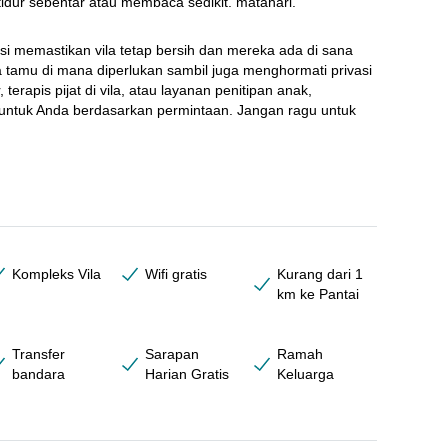
idur sebentar atau membaca sedikit. matahari.
si memastikan vila tetap bersih dan mereka ada di sana 
amu di mana diperlukan sambil juga menghormati privasi 
terapis pijat di vila, atau layanan penitipan anak, 
untuk Anda berdasarkan permintaan. Jangan ragu untuk 
Kompleks Vila
Wifi gratis
Kurang dari 1
km ke Pantai
Transfer
Sarapan
Ramah
bandara
Harian Gratis
Keluarga