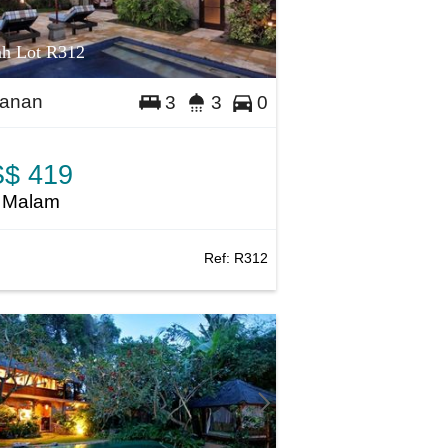
ah Lot R312
anan
3
3
0
$ 419
 Malam
Ref:
R312