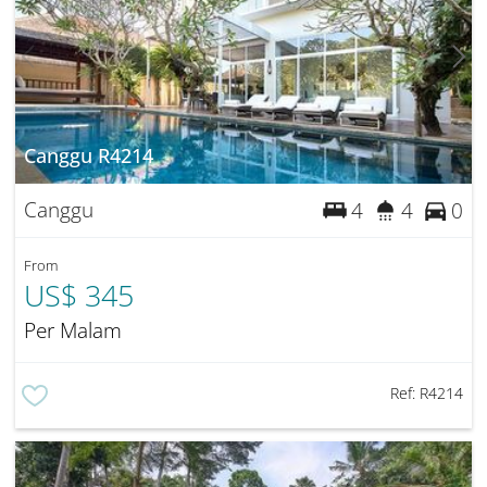
Canggu R4214
Canggu
4
4
0
From
US$ 345
Per Malam
Ref:
R4214