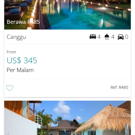
Berawa R485
Canggu
4
4
0
From
US$ 345
Per Malam
Ref:
R485