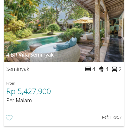
4 BR Villa Seminyak
Seminyak
4
4
2
From
Rp 5,427,900
Per Malam
Ref:
HR957