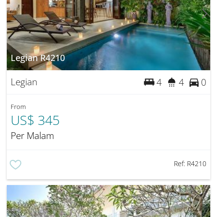
Legian R4210
Legian
4
4
0
From
US$ 345
Per Malam
Ref:
R4210