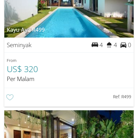
Kayu Aya R499
Seminyak
4
4
0
From
US$ 320
Per Malam
Ref:
R499