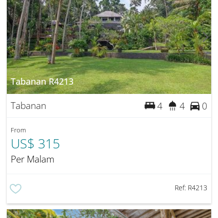
Tabanan R4213
Tabanan
4
4
0
From
US$ 315
Per Malam
Ref:
R4213